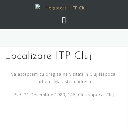
Skip
to
content
Localizare ITP Cluj
Va asteptam cu drag sa ne vizitati in Cluj-Napoca,
cartierul Marasti la adresa:
Bvd. 21 Decembrie 1989, 146, Cluj-Napoca, Cluj