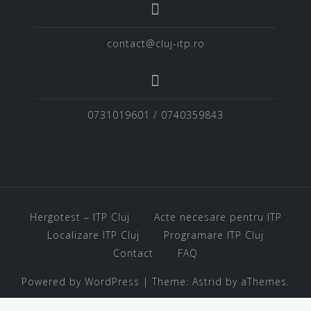
contact@cluj-itp.ro
0731019601 / 0740359843
Hergotest – ITP Cluj
Acte necesare pentru ITP
Localizare ITP Cluj
Programare ITP Cluj
Contact
FAQ
Powered by WordPress
|
Theme:
Astrid
by aThemes.